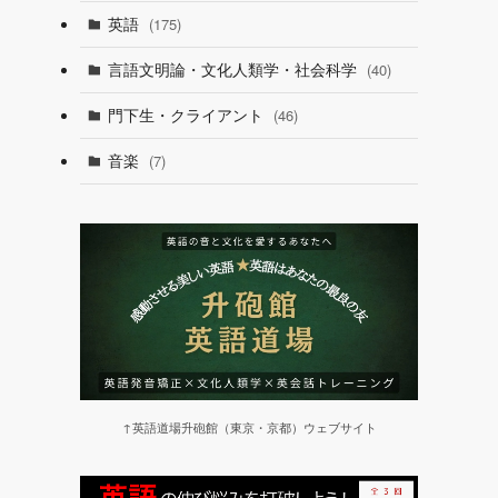
英語
(175)
言語文明論・文化人類学・社会科学
(40)
門下生・クライアント
(46)
音楽
(7)
↑英語道場升砲館（東京・京都）ウェブサイト