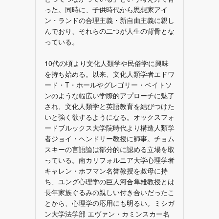
った。同時に、子供時代から思想家アイ
ン・ランドの合理主義・新自由主義に親し
んでおり、それらの二つが人生の背骨とな
っている。
10代の頃より文化人類学や民俗学に興味
を持ち始める。以来、文化人類学者エドワ
ード・T・ホールやグレゴリー・ベイトソ
ンのような幅広い学際的アプローチに魅了
され、文化人類学と英語教育を結びつけた
いと強く欲するようになる。オックスフォ
ードブルックス大学院時代より構造人類学
者ジョイ・ヘンドリー教授に師事。チョム
スキーの言語論は部分的に認める立場を取
っている。南カリフォルニア大学心理学者
キャレン・ホフマン名誉教授を叔母に持
ち、ユング心理学の巨人河合隼雄教授とは
長年家族ぐるみの親しい付き合いだったこ
とから、心理学の応用にも明るい。ミシガ
ン大学法学部 エヴァン・カミンスカー名