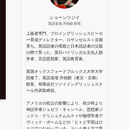
ショーンツジイ
英語道場 升砲館 館長
上級者専門、プロイングリッシュスピーカ
ー育成ディレクター。ロサンゼルス＋京都
育ち。英語話者の母親と日本語話者の父親
の間で育った、英日バイリンガル文化人類
学者、言語思想家、英語教育家。
英国オックスフォードブルックス大学大学
院修了。英語道場 升砲館（東京・京都）
館長、有限会社ツジイイングリッシュスク
ール代表取締役。
アメリカの祖父の影響により、幼少時より
神話学者ジョゼフ・キャンベル、思想家ジ
ッドゥ・クリシュナムルティや物理学者デ
ヴィッド・ボームなどの「ヒトと宇宙はひ
とつでつながっている」という考え方で育