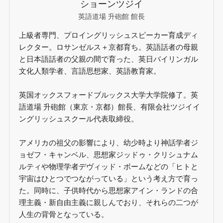
ショーンツジイ
英語道場 升砲館 館長
上級者専門、プロイングリッシュスピーカー育成ディ
レクター。ロサンゼルス＋京都育ち。英語話者の母親
と日本語話者の父親の間で育った、英日バイリンガル
文化人類学者、言語思想家、英語教育家。
英国オックスフォードブルックス大学大学院修了。英
語道場 升砲館（東京・京都）館長、有限会社ツジイイ
ングリッシュスクール代表取締役。
アメリカの祖父の影響により、幼少時より神話学者ジ
ョゼフ・キャンベル、思想家ジッドゥ・クリシュナム
ルティや物理学者デヴィッド・ボームなどの「ヒトと
宇宙はひとつでつながっている」という考え方で育っ
た。同時に、子供時代から思想家アイン・ランドの合
理主義・新自由主義に親しんでおり、それらの二つが
人生の背骨となっている。