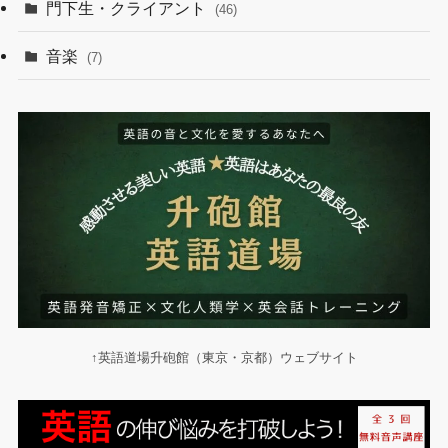
門下生・クライアント
(46)
音楽
(7)
↑英語道場升砲館（東京・京都）ウェブサイト