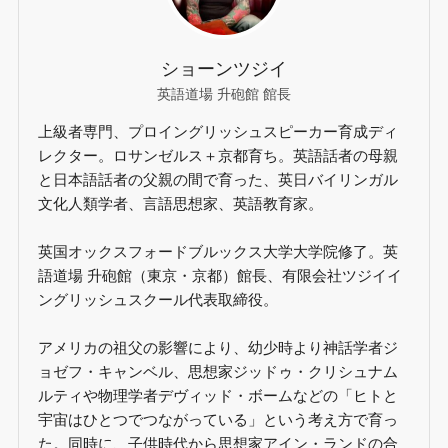
ショーンツジイ
英語道場 升砲館 館長
上級者専門、プロイングリッシュスピーカー育成ディ
レクター。ロサンゼルス＋京都育ち。英語話者の母親
と日本語話者の父親の間で育った、英日バイリンガル
文化人類学者、言語思想家、英語教育家。
英国オックスフォードブルックス大学大学院修了。英
語道場 升砲館（東京・京都）館長、有限会社ツジイイ
ングリッシュスクール代表取締役。
アメリカの祖父の影響により、幼少時より神話学者ジ
ョゼフ・キャンベル、思想家ジッドゥ・クリシュナム
ルティや物理学者デヴィッド・ボームなどの「ヒトと
宇宙はひとつでつながっている」という考え方で育っ
た。同時に、子供時代から思想家アイン・ランドの合