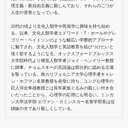
理主義・新自由主義に親しんでおり、それらの二つが
人生の背骨となっている。
10代の頃より文化人類学や民俗学に興味を持ち始め
る。以来、文化人類学者エドワード・T・ホールやグレ
ゴリー・ベイトソンのような幅広い学際的アプローチ
に魅了され、文化人類学と英語教育を結びつけたいと
強く欲するようになる。オックスフォードブルックス
大学院時代より構造人類学者ジョイ・ヘンドリー教授
に師事。チョムスキーの言語論は部分的に認める立場
を取っている。南カリフォルニア大学心理学者キャレ
ン・ホフマン名誉教授を叔母に持ち、ユング心理学の
巨人河合隼雄教授とは長年家族ぐるみの親しい付き合
いだったことから、心理学の応用にも明るい。ミシガ
ン大学法学部 エヴァン・カミンスカー名誉学部長は従
姉妹の夫であり親しくしている。