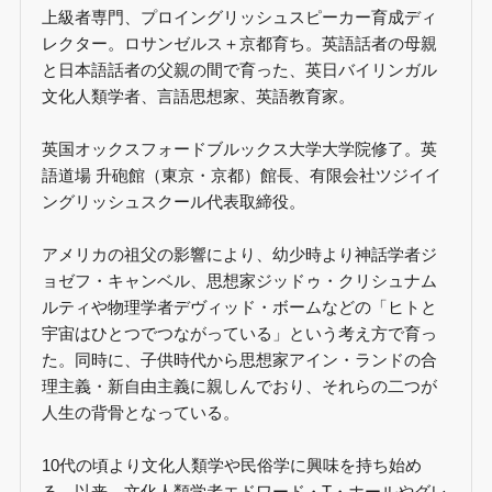
上級者専門、プロイングリッシュスピーカー育成ディ
レクター。ロサンゼルス＋京都育ち。英語話者の母親
と日本語話者の父親の間で育った、英日バイリンガル
文化人類学者、言語思想家、英語教育家。
英国オックスフォードブルックス大学大学院修了。英
語道場 升砲館（東京・京都）館長、有限会社ツジイイ
ングリッシュスクール代表取締役。
アメリカの祖父の影響により、幼少時より神話学者ジ
ョゼフ・キャンベル、思想家ジッドゥ・クリシュナム
ルティや物理学者デヴィッド・ボームなどの「ヒトと
宇宙はひとつでつながっている」という考え方で育っ
た。同時に、子供時代から思想家アイン・ランドの合
理主義・新自由主義に親しんでおり、それらの二つが
人生の背骨となっている。
10代の頃より文化人類学や民俗学に興味を持ち始め
る。以来、文化人類学者エドワード・T・ホールやグレ