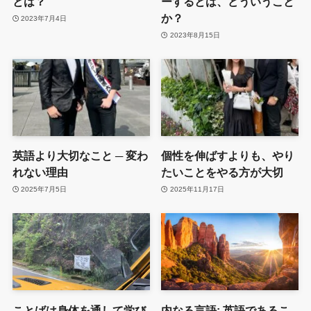
とは？
ーするとは、どういうこと
か？
2023年7月4日
2023年8月15日
英語より大切なこと ─ 変わ
個性を伸ばすよりも、やり
れない理由
たいことをやる方が大切
2025年7月5日
2025年11月17日
ことばは身体を通して学び
内なる言語: 英語であるこ