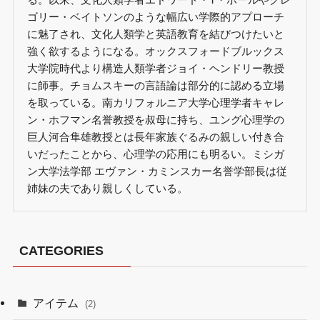
ゴリー・ベイトソンのような幅広い学際的アプローチ
に魅了され、文化人類学と英語教育を結びつけたいと
強く欲するようになる。オックスフォードブルックス
大学院時代より構造人類学者ジョイ・ヘンドリー教授
に師事。チョムスキーの言語論は部分的に認める立場
を取っている。南カリフォルニア大学心理学者キャレ
ン・ホフマン名誉教授を叔母に持ち、ユング心理学の
巨人河合隼雄教授とは長年家族ぐるみの親しい付き合
いだったことから、心理学の応用にも明るい。ミシガ
ン大学法学部 エヴァン・カミンスカー名誉学部長は従
姉妹の夫であり親しくしている。
CATEGORIES
アイテム
(2)