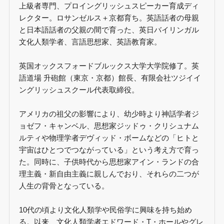
上級者専門、プロイングリッシュスピーカー育成ディ
レクター。ロサンゼルス＋京都育ち。英語話者の母親
と日本語話者の父親の間で育った、英日バイリンガル
文化人類学者、言語思想家、英語教育家。
英国オックスフォードブルックス大学大学院修了。英
語道場 升砲館（東京・京都）館長、有限会社ツジイイ
ングリッシュスクール代表取締役。
アメリカの祖父の影響により、幼少時より神話学者ジ
ョゼフ・キャンベル、思想家ジッドゥ・クリシュナム
ルティや物理学者デヴィッド・ボームなどの「ヒトと
宇宙はひとつでつながっている」という考え方で育っ
た。同時に、子供時代から思想家アイン・ランドの合
理主義・新自由主義に親しんでおり、それらの二つが
人生の背骨となっている。
10代の頃より文化人類学や民俗学に興味を持ち始め
る。以来、文化人類学者エドワード・T・ホールやグレ