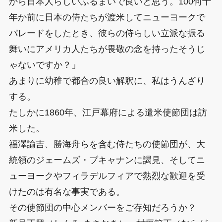
から日本人らしいふるまいで良いと思う。100何十
年か前に日本の侍たちが渡米してニューヨークで
パレードをしたとき、彼らの侍らしい立派な振る
舞いにアメリカ人たちが畏敬の念を持ったそうじ
ゃないですか？」
あまりに幼稚で都合の良い解釈に、私はうんざり
する。
たしかに1860年、江戸幕府による遣米使節団は訪
米した。
福澤諭吉、勝海舟らを含む侍たちの使節団が、大
統領のジェームズ・ブキャナンに謁見、そしてニ
ューヨークやフィラデルフィアで熱烈な歓迎を受
けたのは有名な事実である。
その使節団の中心メンバーをご存知だろうか？