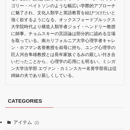
ゴリー・ベイトソンのような幅広い学際的アプローチ
に魅了され、文化人類学と英語教育を結びつけたいと
強く欲するようになる。オックスフォードブルックス
大学院時代より構造人類学者ジョイ・ヘンドリー教授
に師事。チョムスキーの言語論は部分的に認める立場
を取っている。南カリフォルニア大学心理学者キャレ
ン・ホフマン名誉教授を叔母に持ち、ユング心理学の
巨人河合隼雄教授とは長年家族ぐるみの親しい付き合
いだったことから、心理学の応用にも明るい。ミシガ
ン大学法学部 エヴァン・カミンスカー名誉学部長は従
姉妹の夫であり親しくしている。
CATEGORIES
アイテム
(2)