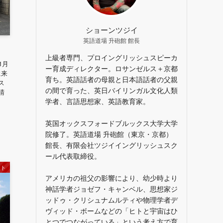
ショーンツジイ
英語道場 升砲館 館長
上級者専門、プロイングリッシュスピーカ
1月
ー育成ディレクター。ロサンゼルス＋京都
に来
育ち。英語話者の母親と日本語話者の父親
ス
の間で育った、英日バイリンガル文化人類
晴
学者、言語思想家、英語教育家。
っ
英国オックスフォードブルックス大学大学
院修了。英語道場 升砲館（東京・京都）
館長、有限会社ツジイイングリッシュスク
ール代表取締役。
ント
アメリカの祖父の影響により、幼少時より
神話学者ジョゼフ・キャンベル、思想家ジ
ッドゥ・クリシュナムルティや物理学者デ
ヴィッド・ボームなどの「ヒトと宇宙はひ
とつでつながっている」という考え方で育