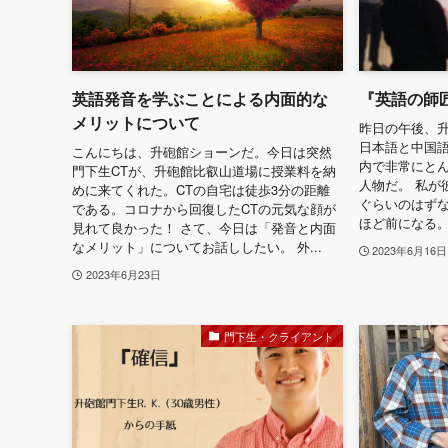
英語発音を学ぶことによる内面的な
『英語の師匠
メリットについて
昨日の午後、升
日本語と中国語
こんにちは、升砲館ショーンだ。今日は突然
内で非常にと
門下生CTが、升砲館比叡山道場に授業料を納
人物だ。 私が
めに来てくれた。CTの自宅は徒歩3分の距離
ぐらいのはずな
である。コロナから回復したCTの元気な顔が
ほど前になる。 
見れて良かった！ さて、今日は「発音と内面
なメリット」についてお話ししたい。 外...
2023年6月16日
2023年6月23日
門下生・クライアント