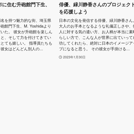
市に住む升砲館門下生、
俳優、緑川静香さんのプロジェク
を応援しよう
別名を持つ魅力的な街、埼玉県
日本の文化を発信する俳優、緑川静香さん
館門下生、M. Yoshidaより
大人のお手本となるような礼儀正しさや、
いた。 彼女が升砲館を楽しん
人に対する気の遣い方、お人柄が本当に素
こと、そして力を付けてきてい
らしい方で、こんな人が世界に出ていって
とても嬉しい。 指導員たちも
功してくれたら、絶対に日本のイメージア
彼女はどんどん別人の...
プになると思う。 その彼女が手掛ける...
2023年1月30日