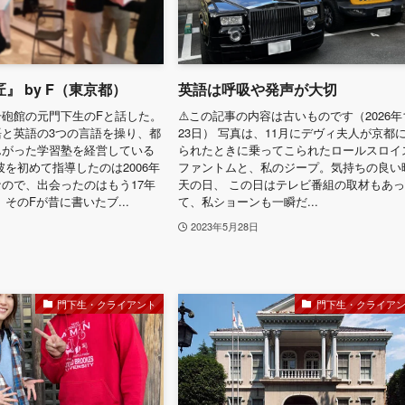
』 by F（東京都）
英語は呼吸や発声が大切
砲館の元門下生のFと話した。
⚠️この記事の内容は古いものです（2026年
と英語の3つの言語を操り、都
23日） 写真は、11月にデヴィ夫人が京都
んがった学習塾を経営している
られたときに乗ってこられたロールスロイ
彼を初めて指導したのは2006年
ファントムと、私のジープ。気持ちの良い
ので、出会ったのはもう17年
天の日、 この日はテレビ番組の取材もあ
そのFが昔に書いたブ...
て、私ショーンも一瞬だ...
2023年5月28日
門下生・クライアント
門下生・クライア