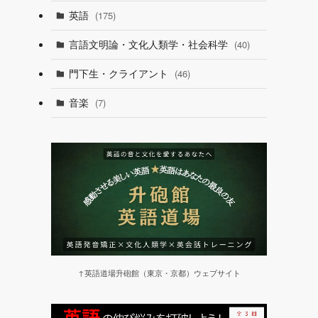
英語
(175)
言語文明論・文化人類学・社会科学
(40)
門下生・クライアント
(46)
音楽
(7)
↑英語道場升砲館（東京・京都）ウェブサイト