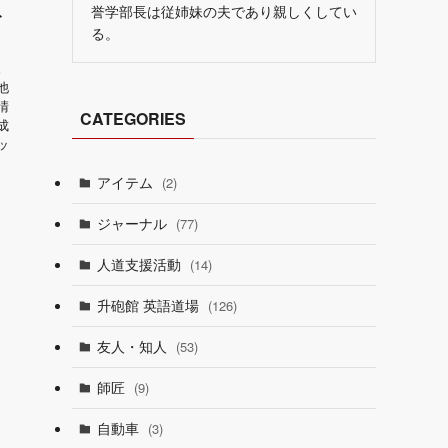
誉学部長は従姉妹の夫であり親しくしてい
ト
る。
。
他
晴
CATEGORIES
成
ッ
アイテム
(2)
ジャーナル
(77)
人道支援活動
(14)
升砲館 英語道場
(126)
友人・知人
(53)
師匠
(9)
自動車
(3)