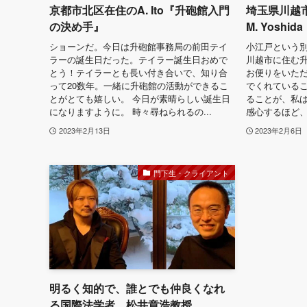
京都市北区在住のA. Ito『升砲館入門
埼玉県川越
の決め手』
M. Yoshida
ショーンだ。今日は升砲館事務局の前田テイ
小江戸という
ラーの誕生日だった。テイラー誕生日おめで
川越市に住む升砲
とう！テイラーとも長い付き合いで、知り合
お便りをいただ
って20数年。一緒に升砲館の活動ができるこ
でくれている
とがとても嬉しい。 今日が素晴らしい誕生日
ることが、私は
になりますように。 時々尋ねられるの...
感心するほど、
2023年2月13日
2023年2月6日
門下生・クライアント
明るく知的で、誰とでも仲良くなれ
る国際法学者、松井章浩教授