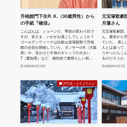
升砲館門下生R. K.（30歳男性）から
元宝塚歌劇
の手紙『確信』
月蓮さん
こんばんは、ショーンだ。季節の変わり目で
元宝塚歌劇団
すが、皆さま、いかがお過ごしでしょうか？
ん、週末から
ゴールデンウィークは比叡山道場新館で升砲
ていた。 美し
館の合宿を開催していた。ダンサーのK（大阪
人とは違って、
府）や、見かけと中身のギャップの大きい
うやったらこ
T（愛知県）など、個性的で素晴らしい初...
るのだろうか。
2023年5月15日
2023年4月7日
門下生・クライアント