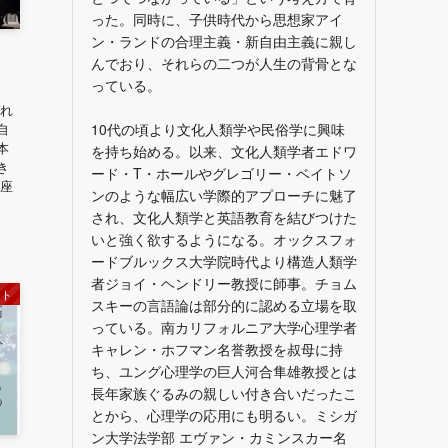
った。同時に、子供時代から思想家アイ
ン・ランドの合理主義・新自由主義に親し
んでおり、それらの二つが人生の背骨とな
っている。
ぞれ
10代の頃より文化人類学や民俗学に興味
自
本
を持ち始める。以来、文化人類学者エドワ
き
ード・T・ホールやグレゴリー・ベイトソ
講座
ンのような幅広い学際的アプローチに魅了
され、文化人類学と英語教育を結びつけた
いと強く欲するようになる。オックスフォ
ードブルックス大学院時代より構造人類学
者ジョイ・ヘンドリー教授に師事。チョム
ント
スキーの言語論は部分的に認める立場を取
っている。南カリフォルニア大学心理学者
キャレン・ホフマン名誉教授を叔母に持
ち、ユング心理学の巨人河合隼雄教授とは
長年家族ぐるみの親しい付き合いだったこ
とから、心理学の応用にも明るい。ミシガ
ン大学法学部 エヴァン・カミンスカー名