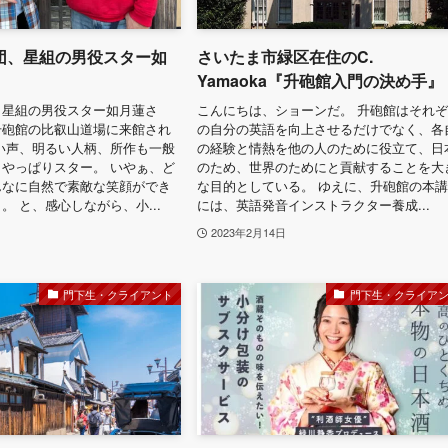
団、星組の男役スター如
さいたま市緑区在住のC.
Yamaoka『升砲館入門の決め手』
、星組の男役スター如月蓮さ
こんにちは、ショーンだ。 升砲館はそれ
升砲館の比叡山道場に来館され
の自分の英語を向上させるだけでなく、各
い声、明るい人柄、所作も一般
の経験と情熱を他の人のために役立て、日
やっぱりスター。 いやぁ、ど
のため、世界のためにと貢献することを大
んなに自然で素敵な笑顔ができ
な目的としている。 ゆえに、升砲館の本
。 と、感心しながら、小...
には、英語発音インストラクター養成...
2023年2月14日
門下生・クライアント
門下生・クライア