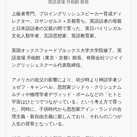
英語道場 升砲館 館長
上級者専門、プロイングリッシュスピーカー育成ディ
レクター。ロサンゼルス＋京都育ち。英語話者の母親
と日本語話者の父親の間で育った、英日バイリンガル
文化人類学者、言語思想家、英語教育家。
英国オックスフォードブルックス大学大学院修了。英
語道場 升砲館（東京・京都）館長、有限会社ツジイイ
ングリッシュスクール代表取締役。
アメリカの祖父の影響により、幼少時より神話学者ジ
ョゼフ・キャンベル、思想家ジッドゥ・クリシュナム
ルティや物理学者デヴィッド・ボームなどの「ヒトと
宇宙はひとつでつながっている」という考え方で育っ
た。同時に、子供時代から思想家アイン・ランドの合
理主義・新自由主義に親しんでおり、それらの二つが
人生の背骨となっている。