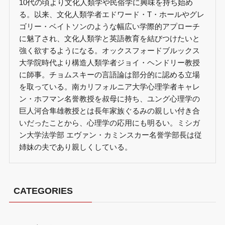
10代の頃より文化人類学や民俗学に興味を持ち始め
る。以来、文化人類学者エドワード・T・ホールやグレ
ゴリー・ベイトソンのような幅広い学際的アプローチ
に魅了され、文化人類学と英語教育を結びつけたいと
強く欲するようになる。オックスフォードブルックス
大学院時代より構造人類学者ジョイ・ヘンドリー教授
に師事。チョムスキーの言語論は部分的に認める立場
を取っている。南カリフォルニア大学心理学者キャレ
ン・ホフマン名誉教授を叔母に持ち、ユング心理学の
巨人河合隼雄教授とは長年家族ぐるみの親しい付き合
いだったことから、心理学の応用にも明るい。ミシガ
ン大学法学部 エヴァン・カミンスカー名誉学部長は従
姉妹の夫であり親しくしている。
CATEGORIES