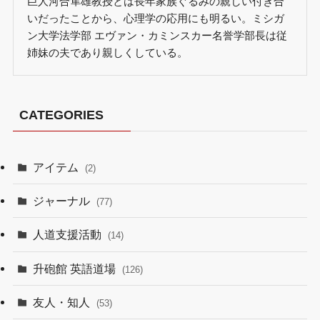
巨人河合隼雄教授とは長年家族ぐるみの親しい付き合
いだったことから、心理学の応用にも明るい。ミシガ
ン大学法学部 エヴァン・カミンスカー名誉学部長は従
姉妹の夫であり親しくしている。
CATEGORIES
アイテム
(2)
ジャーナル
(77)
人道支援活動
(14)
升砲館 英語道場
(126)
友人・知人
(53)