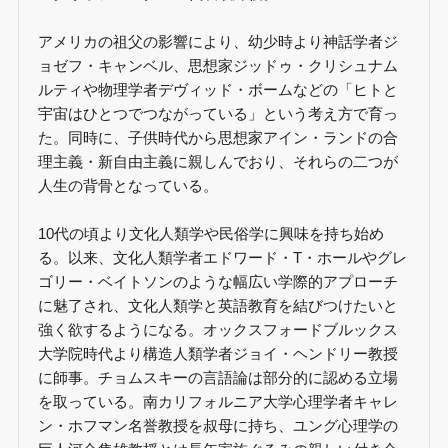
アメリカの祖父の影響により、幼少時より神話学者ジ
ョゼフ・キャンベル、思想家ジッドゥ・クリシュナム
ルティや物理学者デヴィッド・ボームなどの「ヒトと
宇宙はひとつでつながっている」という考え方で育っ
た。同時に、子供時代から思想家アイン・ランドの合
理主義・新自由主義に親しんでおり、それらの二つが
人生の背骨となっている。
10代の頃より文化人類学や民俗学に興味を持ち始め
る。以来、文化人類学者エドワード・T・ホールやグレ
ゴリー・ベイトソンのような幅広い学際的アプローチ
に魅了され、文化人類学と英語教育を結びつけたいと
強く欲するようになる。オックスフォードブルックス
大学院時代より構造人類学者ジョイ・ヘンドリー教授
に師事。チョムスキーの言語論は部分的に認める立場
を取っている。南カリフォルニア大学心理学者キャレ
ン・ホフマン名誉教授を叔母に持ち、ユング心理学の