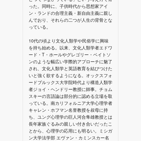
。
った。同時に、子供時代から思想家アイ
ン・ランドの合理主義・新自由主義に親し
んでおり、それらの二つが人生の背骨とな
っている。
10代の頃より文化人類学や民俗学に興味
を持ち始める。以来、文化人類学者エドワ
ード・T・ホールやグレゴリー・ベイトソ
ンのような幅広い学際的アプローチに魅了
され、文化人類学と英語教育を結びつけた
いと強く欲するようになる。オックスフォ
ードブルックス大学院時代より構造人類学
者ジョイ・ヘンドリー教授に師事。チョム
スキーの言語論は部分的に認める立場を取
っている。南カリフォルニア大学心理学者
キャレン・ホフマン名誉教授を叔母に持
N
ち、ユング心理学の巨人河合隼雄教授とは
長年家族ぐるみの親しい付き合いだったこ
とから、心理学の応用にも明るい。ミシガ
ン大学法学部 エヴァン・カミンスカー名