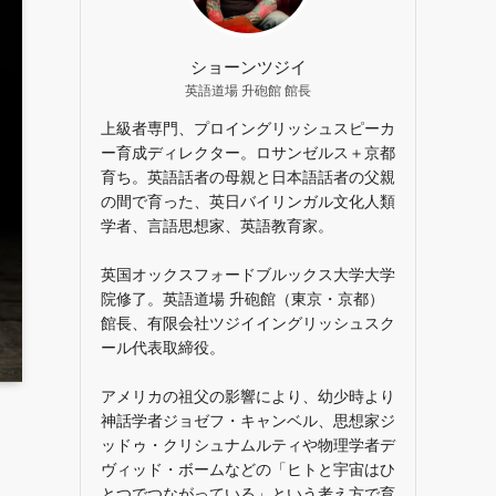
ショーンツジイ
英語道場 升砲館 館長
上級者専門、プロイングリッシュスピーカ
ー育成ディレクター。ロサンゼルス＋京都
育ち。英語話者の母親と日本語話者の父親
の間で育った、英日バイリンガル文化人類
学者、言語思想家、英語教育家。
英国オックスフォードブルックス大学大学
院修了。英語道場 升砲館（東京・京都）
館長、有限会社ツジイイングリッシュスク
ール代表取締役。
アメリカの祖父の影響により、幼少時より
神話学者ジョゼフ・キャンベル、思想家ジ
ッドゥ・クリシュナムルティや物理学者デ
ヴィッド・ボームなどの「ヒトと宇宙はひ
とつでつながっている」という考え方で育