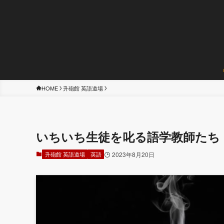
HOME
升砲館 英語道場
いちいち生徒を叱る語学教師たち
升砲館 英語道場
英語
2023年8月20日