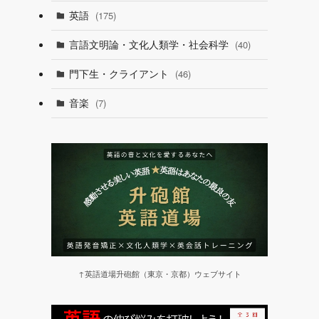
英語
(175)
言語文明論・文化人類学・社会科学
(40)
門下生・クライアント
(46)
音楽
(7)
↑英語道場升砲館（東京・京都）ウェブサイト