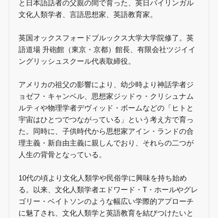
と日本語話者の父親の間で育った、英日バイリンガル
文化人類学者、言語思想家、英語教育家。
英国オックスフォードブルックス大学大学院修了。英
語道場 升砲館（東京・京都）館長、有限会社ツジイイ
ングリッシュスクール代表取締役。
アメリカの祖父の影響により、幼少時より神話学者ジ
ョゼフ・キャンベル、思想家ジッドゥ・クリシュナム
ルティや物理学者デヴィッド・ボームなどの「ヒトと
宇宙はひとつでつながっている」という考え方で育っ
た。同時に、子供時代から思想家アイン・ランドの合
理主義・新自由主義に親しんでおり、それらの二つが
人生の背骨となっている。
10代の頃より文化人類学や民俗学に興味を持ち始め
る。以来、文化人類学者エドワード・T・ホールやグレ
ゴリー・ベイトソンのような幅広い学際的アプローチ
に魅了され、文化人類学と英語教育を結びつけたいと