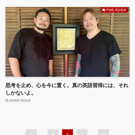
升砲館 英語道場
思考を止め、心を今に置く。真の英語習得には、それ
しかないよ。
2025年7月31日
1
...
5
6
7
...
43