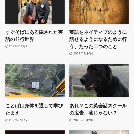
すぐそばにある隠された英
英語をネイティブのように
語の並行世界
話せるようになるために行
う、たった二つのこと
2023年12月1日
2023年3月4日
ことばは身体を通して学び
あれ？この英会話スクール
たまえ
の広告、嘘じゃない？
2022年7月17日
2023年5月20日