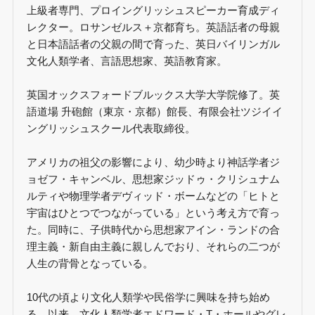
上級者専門、プロイングリッシュスピーカー育成ディ
レクター。ロサンゼルス＋京都育ち。英語話者の母親
と日本語話者の父親の間で育った、英日バイリンガル
文化人類学者、言語思想家、英語教育家。
英国オックスフォードブルックス大学大学院修了。英
語道場 升砲館（東京・京都）館長、有限会社ツジイイ
ングリッシュスクール代表取締役。
アメリカの祖父の影響により、幼少時より神話学者ジ
ョゼフ・キャンベル、思想家ジッドゥ・クリシュナム
ルティや物理学者デヴィッド・ボームなどの「ヒトと
宇宙はひとつでつながっている」という考え方で育っ
た。同時に、子供時代から思想家アイン・ランドの合
理主義・新自由主義に親しんでおり、それらの二つが
人生の背骨となっている。
10代の頃より文化人類学や民俗学に興味を持ち始め
る。以来、文化人類学者エドワード・T・ホールやグレ