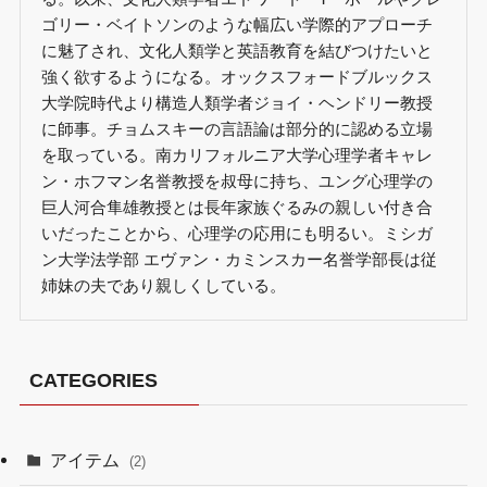
ゴリー・ベイトソンのような幅広い学際的アプローチ
に魅了され、文化人類学と英語教育を結びつけたいと
強く欲するようになる。オックスフォードブルックス
大学院時代より構造人類学者ジョイ・ヘンドリー教授
に師事。チョムスキーの言語論は部分的に認める立場
を取っている。南カリフォルニア大学心理学者キャレ
ン・ホフマン名誉教授を叔母に持ち、ユング心理学の
巨人河合隼雄教授とは長年家族ぐるみの親しい付き合
いだったことから、心理学の応用にも明るい。ミシガ
ン大学法学部 エヴァン・カミンスカー名誉学部長は従
姉妹の夫であり親しくしている。
CATEGORIES
アイテム
(2)