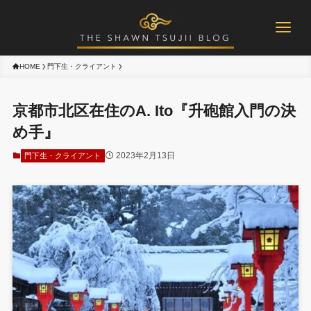
HOME
門下生・クライアント
京都市北区在住のA. Ito『升砲館入門の決
め手』
2023年2月13日
門下生・クライアント