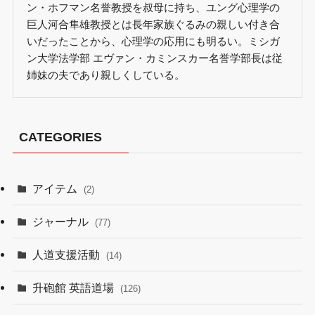
ン・ホフマン名誉教授を叔母に持ち、ユング心理学の
巨人河合隼雄教授とは長年家族ぐるみの親しい付き合
いだったことから、心理学の応用にも明るい。ミシガ
ン大学法学部 エヴァン・カミンスカー名誉学部長は従
姉妹の夫であり親しくしている。
CATEGORIES
アイテム
(2)
ジャーナル
(77)
人道支援活動
(14)
升砲館 英語道場
(126)