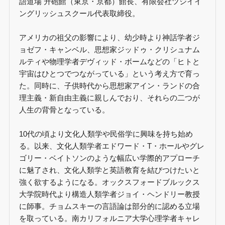
語道場 升砲館（東京・京都）館長、有限会社ツジイイ
ングリッシュスクール代表取締役。
アメリカの祖父の影響により、幼少時より神話学者ジ
ョゼフ・キャンベル、思想家ジッドゥ・クリシュナム
ルティや物理学者デヴィッド・ボームなどの「ヒトと
宇宙はひとつでつながっている」という考え方で育っ
た。同時に、子供時代から思想家アイン・ランドの合
理主義・新自由主義に親しんでおり、それらの二つが
人生の背骨となっている。
10代の頃より文化人類学や民俗学に興味を持ち始め
る。以来、文化人類学者エドワード・T・ホールやグレ
ゴリー・ベイトソンのような幅広い学際的アプローチ
に魅了され、文化人類学と英語教育を結びつけたいと
強く欲するようになる。オックスフォードブルックス
大学院時代より構造人類学者ジョイ・ヘンドリー教授
に師事。チョムスキーの言語論は部分的に認める立場
を取っている。南カリフォルニア大学心理学者キャレ