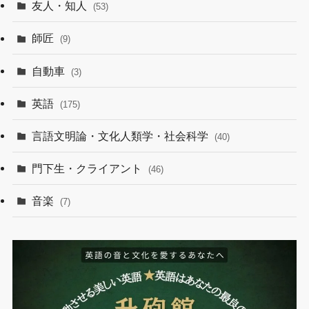
友人・知人
(53)
師匠
(9)
自動車
(3)
英語
(175)
言語文明論・文化人類学・社会科学
(40)
門下生・クライアント
(46)
音楽
(7)