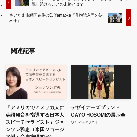
践し続けることの末路とは？
さいたま市緑区在住のC. Yamaoka『升砲館入門の決
め手』
関連記事
「アメリカでアメリカ人に
デザイナーズブランド
英語発音を指導する日本人
CAYO HOSOMIの展示会
スピーチセラピスト」ジョ
2023年11月28日
ンソン雅恵（米国ジョージ
ア州・音声病理学者）