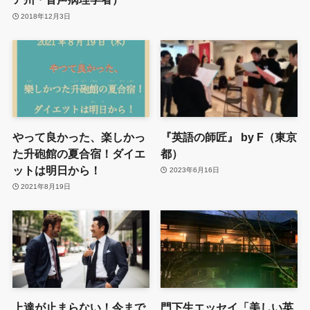
2018年12月3日
やって良かった、楽しかっ
『英語の師匠』 by F（東京
た升砲館の夏合宿！ダイエ
都）
ットは明日から！
2023年6月16日
2021年8月19日
上達が止まらない！今まで
門下生エッセイ「美しい英