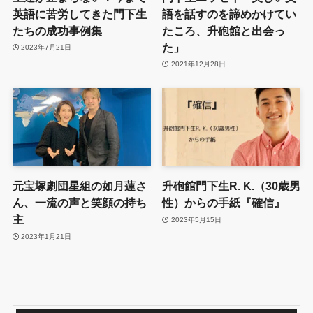
英語に苦労してきた門下生
語を話すのを諦めかけてい
たちの成功事例集
たころ、升砲館と出会っ
た」
2023年7月21日
2021年12月28日
元宝塚劇団星組の如月蓮さ
升砲館門下生R. K.（30歳男
ん、一流の声と笑顔の持ち
性）からの手紙『確信』
主
2023年5月15日
2023年1月21日