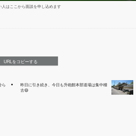
い人はここから面談を申し込めます
URLをコピーする
分ら
昨日に引き続き、今日も升砲館本部道場は集中稽
古😄