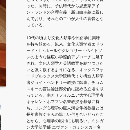
った。同時に、子供時代から思想家アイ
ン・ランドの合理主義・新自由主義に親し
んでおり、それらの二つが人生の背骨とな
っている。
10代の頃より文化人類学や民俗学に興味
を持ち始める。以来、文化人類学者エドワ
ード・T・ホールやグレゴリー・ベイトソ
ンのような幅広い学際的アプローチに魅了
され、文化人類学と英語教育を結びつけた
いと強く欲するようになる。オックスフォ
ードブルックス大学院時代より構造人類学
者ジョイ・ヘンドリー教授に師事。チョム
スキーの言語論は部分的に認める立場を取
っている。南カリフォルニア大学心理学者
キャレン・ホフマン名誉教授を叔母に持
ち、ユング心理学の巨人河合隼雄教授とは
長年家族ぐるみの親しい付き合いだったこ
とから、心理学の応用にも明るい。ミシガ
ン大学法学部 エヴァン・カミンスカー名