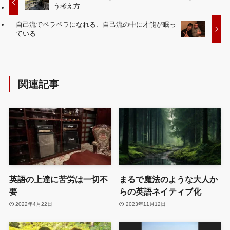
う考え方
自己流でペラペラになれる、自己流の中に才能が眠っ
ている
関連記事
英語の上達に苦労は一切不
まるで魔法のような大人か
要
らの英語ネイティブ化
2022年4月22日
2023年11月12日