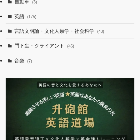
自動車
(3)
英語
(175)
言語文明論・文化人類学・社会科学
(40)
門下生・クライアント
(46)
音楽
(7)