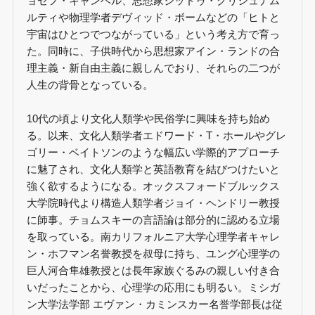
ョゼフ・キャンベル、思想家ジッドゥ・クリシュナム
ルティや物理学者デヴィッド・ボームなどの「ヒトと
宇宙はひとつでつながっている」という考え方で育っ
た。同時に、子供時代から思想家アイン・ランドの合
理主義・新自由主義に親しんでおり、それらの二つが
人生の背骨となっている。
10代の頃より文化人類学や民俗学に興味を持ち始め
る。以来、文化人類学者エドワード・T・ホールやグレ
ゴリー・ベイトソンのような幅広い学際的アプローチ
に魅了され、文化人類学と英語教育を結びつけたいと
強く欲するようになる。オックスフォードブルックス
大学院時代より構造人類学者ジョイ・ヘンドリー教授
に師事。チョムスキーの言語論は部分的に認める立場
を取っている。南カリフォルニア大学心理学者キャレ
ン・ホフマン名誉教授を叔母に持ち、ユング心理学の
巨人河合隼雄教授とは長年家族ぐるみの親しい付き合
いだったことから、心理学の応用にも明るい。ミシガ
ン大学法学部 エヴァン・カミンスカー名誉学部長は従