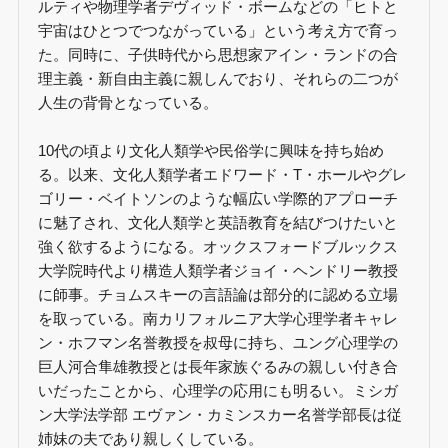
ルティや物理学者デヴィッド・ボームなどの「ヒトと
宇宙はひとつでつながっている」という考え方で育っ
た。同時に、子供時代から思想家アイン・ランドの合
理主義・新自由主義に親しんでおり、それらの二つが
人生の背骨となっている。
10代の頃より文化人類学や民俗学に興味を持ち始め
る。以来、文化人類学者エドワード・T・ホールやグレ
ゴリー・ベイトソンのような幅広い学際的アプローチ
に魅了され、文化人類学と英語教育を結びつけたいと
強く欲するようになる。オックスフォードブルックス
大学院時代より構造人類学者ジョイ・ヘンドリー教授
に師事。チョムスキーの言語論は部分的に認める立場
を取っている。南カリフォルニア大学心理学者キャレ
ン・ホフマン名誉教授を叔母に持ち、ユング心理学の
巨人河合隼雄教授とは長年家族ぐるみの親しい付き合
いだったことから、心理学の応用にも明るい。ミシガ
ン大学法学部 エヴァン・カミンスカー名誉学部長は従
姉妹の夫であり親しくしている。