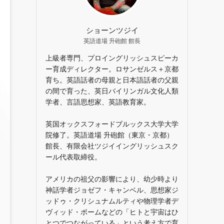
ショーンツジイ
英語道場 升砲館 館長
上級者専門、プロイングリッシュスピーカ
ー育成ディレクター。ロサンゼルス＋京都
育ち。英語話者の母親と日本語話者の父親
の間で育った、英日バイリンガル文化人類
学者、言語思想家、英語教育家。
英国オックスフォードブルックス大学大学
院修了。英語道場 升砲館（東京・京都）
館長、有限会社ツジイイングリッシュスク
ール代表取締役。
アメリカの祖父の影響により、幼少時より
神話学者ジョゼフ・キャンベル、思想家ジ
ッドゥ・クリシュナムルティや物理学者デ
ヴィッド・ボームなどの「ヒトと宇宙はひ
とつでつながっている」という考え方で育