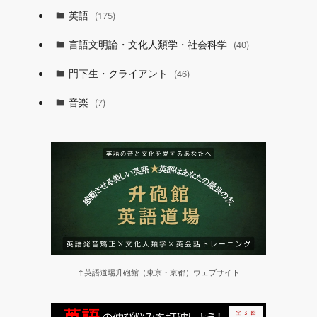
英語
(175)
言語文明論・文化人類学・社会科学
(40)
門下生・クライアント
(46)
音楽
(7)
↑英語道場升砲館（東京・京都）ウェブサイト