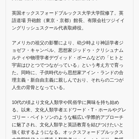
英国オックスフォードブルックス大学大学院修了。英
語道場 升砲館（東京・京都）館長、有限会社ツジイイ
ングリッシュスクール代表取締役。
アメリカの祖父の影響により、幼少時より神話学者ジ
ョゼフ・キャンベル、思想家ジッドゥ・クリシュナム
ルティや物理学者デヴィッド・ボームなどの「ヒトと
宇宙はひとつでつながっている」という考え方で育っ
た。同時に、子供時代から思想家アイン・ランドの合
理主義・新自由主義に親しんでおり、それらの二つが
人生の背骨となっている。
10代の頃より文化人類学や民俗学に興味を持ち始め
る。以来、文化人類学者エドワード・T・ホールやグレ
ゴリー・ベイトソンのような幅広い学際的アプローチ
に魅了され、文化人類学と英語教育を結びつけたいと
強く欲するようになる。オックスフォードブルックス